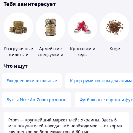
Тебя заинтересует
Разгрузочные
Армейские
Кроссовки и
Кофе
жилеты и
спецсумки и
кеды
плитоноски
рюкзаки
Что ищут
без плит
Ежедневники школьные
K-pop руми костюм для анима
Бутсы Nike Air Zoom розовые
Футбольные ворота и фу
Prom — крупнейший маркетплейс Украины. Здесь 6
млн покупателей находят всё необходимое — от корма
для щенков до бронежилетов. А 60 тыс.