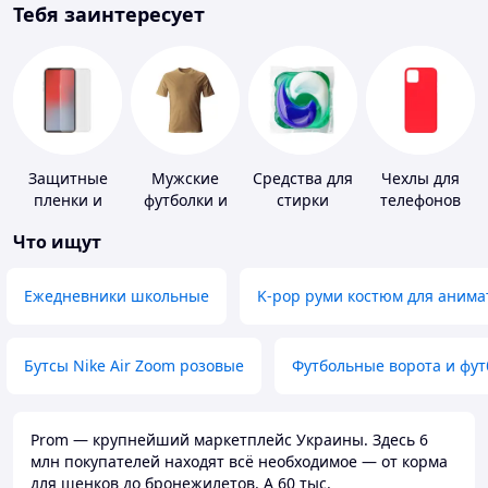
Тебя заинтересует
Защитные
Мужские
Средства для
Чехлы для
пленки и
футболки и
стирки
телефонов
стекла для
майки
Что ищут
портативных
устройств
Ежедневники школьные
K-pop руми костюм для анима
Бутсы Nike Air Zoom розовые
Футбольные ворота и фу
Prom — крупнейший маркетплейс Украины. Здесь 6
млн покупателей находят всё необходимое — от корма
для щенков до бронежилетов. А 60 тыс.