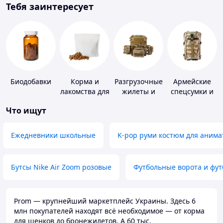
Тебя заинтересует
Биодобавки
Корма и
Разгрузочные
Армейские
лакомства для
жилеты и
спецсумки и
домашних
плитоноски
рюкзаки
Что ищут
животных и
без плит
птиц
Ежедневники школьные
K-pop руми костюм для анима
Бутсы Nike Air Zoom розовые
Футбольные ворота и фу
Prom — крупнейший маркетплейс Украины. Здесь 6
млн покупателей находят всё необходимое — от корма
для щенков до бронежилетов. А 60 тыс.