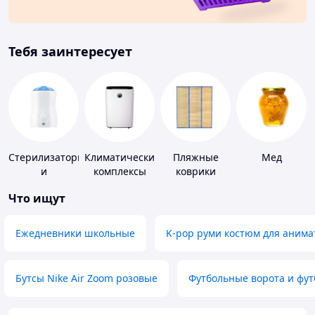
Тебя заинтересует
Стерилизаторы
Климатические
Пляжные
Мед
и
комплексы
коврики
подогреватели
Что ищут
для детского
питания
Ежедневники школьные
K-pop руми костюм для анима
Бутсы Nike Air Zoom розовые
Футбольные ворота и фу