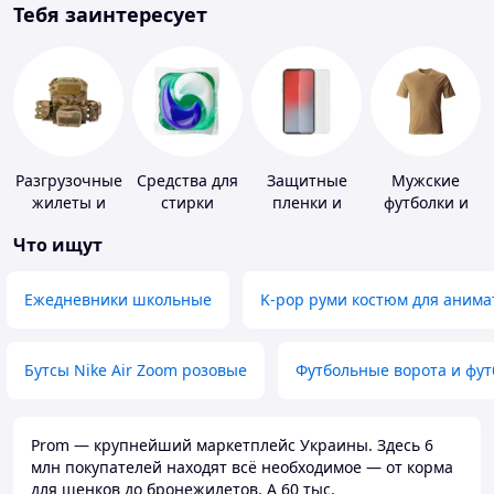
Тебя заинтересует
Разгрузочные
Средства для
Защитные
Мужские
жилеты и
стирки
пленки и
футболки и
плитоноски
стекла для
майки
Что ищут
без плит
портативных
устройств
Ежедневники школьные
K-pop руми костюм для анима
Бутсы Nike Air Zoom розовые
Футбольные ворота и фу
Prom — крупнейший маркетплейс Украины. Здесь 6
млн покупателей находят всё необходимое — от корма
для щенков до бронежилетов. А 60 тыс.