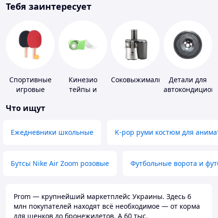
Тебя заинтересует
Спортивные
Кинезио
Соковыжималки
Детали для
игровые
тейпы и
автокондицион
ракетки
средства для
Что ищут
тейпирования
Ежедневники школьные
K-pop руми костюм для анима
Бутсы Nike Air Zoom розовые
Футбольные ворота и фу
Prom — крупнейший маркетплейс Украины. Здесь 6
млн покупателей находят всё необходимое — от корма
для щенков до бронежилетов. А 60 тыс.