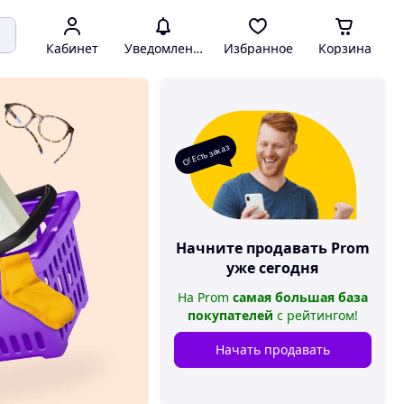
Кабинет
Уведомления
Избранное
Корзина
О! Есть заказ
Начните продавать
Prom
уже сегодня
На
Prom
самая большая база
покупателей
с рейтингом
!
Начать продавать