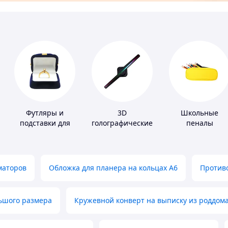
Футляры и
3D
Школьные
подставки для
голографические
пеналы
драгоценностей
устройства
маторов
Обложка для планера на кольцах А6
Противо
льшого размера
Кружевной конверт на выписку из роддом