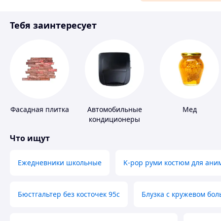
Материалы для ремонта
Тебя заинтересует
Спорт и отдых
Фасадная плитка
Автомобильные
Мед
кондиционеры
Что ищут
Ежедневники школьные
K-pop руми костюм для ани
Бюстгальтер без косточек 95с
Блузка с кружевом бо