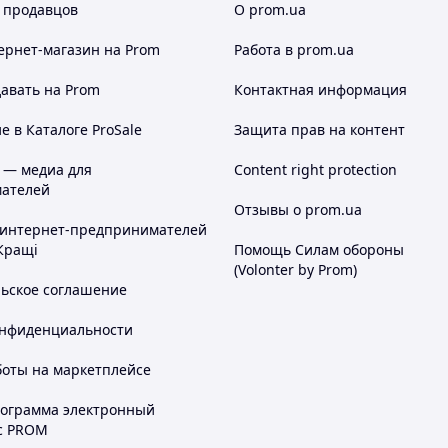
 продавцов
О prom.ua
ернет-магазин
на Prom
Работа в prom.ua
авать на Prom
Контактная информация
 в Каталоге ProSale
Защита прав на контент
 — медиа для
Content right protection
ателей
Отзывы о prom.ua
 интернет-предпринимателей
Кращі
Помощь Силам обороны
(Volonter by Prom)
льское соглашение
онфиденциальности
боты на маркетплейсе
рограмма электронный
с PROM