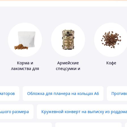
Корма и
Армейские
Кофе
лакомства для
спецсумки и
домашних
рюкзаки
животных и
птиц
маторов
Обложка для планера на кольцах А6
Противо
льшого размера
Кружевной конверт на выписку из роддом