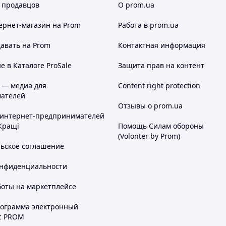
 продавцов
О prom.ua
ернет-магазин
на Prom
Работа в prom.ua
авать на Prom
Контактная информация
 в Каталоге ProSale
Защита прав на контент
 — медиа для
Content right protection
ателей
Отзывы о prom.ua
 интернет-предпринимателей
Кращі
Помощь Силам обороны
(Volonter by Prom)
льское соглашение
онфиденциальности
боты на маркетплейсе
рограмма электронный
с PROM