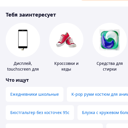
Материалы для ремонта
Тебя заинтересует
Спорт и отдых
Дисплей,
Кроссовки и
Средства для
touchscreen для
кеды
стирки
телефонов
Что ищут
Ежедневники школьные
K-pop руми костюм для ани
Бюстгальтер без косточек 95с
Блузка с кружевом бо