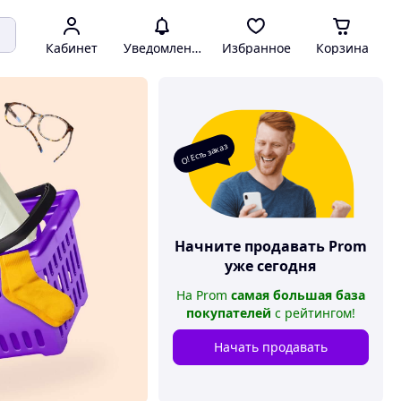
Кабинет
Уведомления
Избранное
Корзина
О! Есть заказ
Начните продавать
Prom
уже сегодня
На
Prom
самая большая база
покупателей
с рейтингом
!
Начать продавать