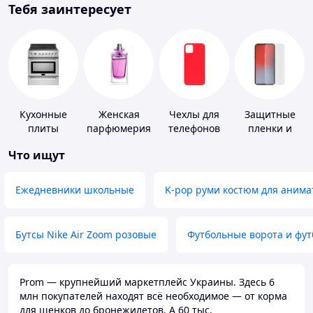
Тебя заинтересует
Кухонные
Женская
Чехлы для
Защитные
плиты
парфюмерия
телефонов
пленки и
стекла для
Что ищут
портативных
устройств
Ежедневники школьные
K-pop руми костюм для анима
Бутсы Nike Air Zoom розовые
Футбольные ворота и фу
Prom — крупнейший маркетплейс Украины. Здесь 6
млн покупателей находят всё необходимое — от корма
для щенков до бронежилетов. А 60 тыс.