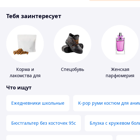
Материалы для ремонта
Тебя заинтересует
Спорт и отдых
Корма и
Спецобувь
Женская
лакомства для
парфюмерия
домашних
Что ищут
животных и
птиц
Ежедневники школьные
K-pop руми костюм для ани
Бюстгальтер без косточек 95с
Блузка с кружевом бо