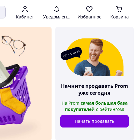
Кабинет
Уведомления
Избранное
Корзина
О! Есть заказ
Начните продавать
Prom
уже сегодня
На
Prom
самая большая база
покупателей
с рейтингом
!
Начать продавать