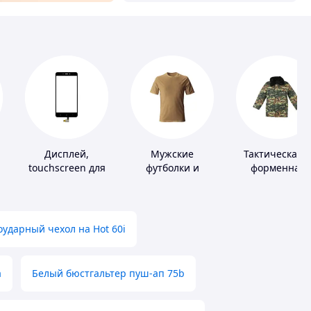
Дисплей,
Мужские
Тактическая 
touchscreen для
футболки и
форменная
телефонов
майки
одежда
ударный чехол на Hot 60i
а
Белый бюстгальтер пуш-ап 75b