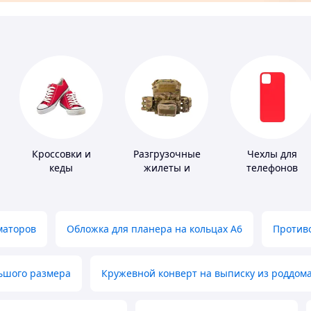
Кроссовки и
Разгрузочные
Чехлы для
кеды
жилеты и
телефонов
плитоноски без
плит
маторов
Обложка для планера на кольцах А6
Противо
льшого размера
Кружевной конверт на выписку из роддом