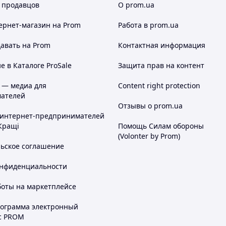
 продавцов
О prom.ua
ернет-магазин
на Prom
Работа в prom.ua
авать на Prom
Контактная информация
 в Каталоге ProSale
Защита прав на контент
 — медиа для
Content right protection
ателей
Отзывы о prom.ua
 интернет-предпринимателей
Кращі
Помощь Силам обороны
(Volonter by Prom)
льское соглашение
онфиденциальности
боты на маркетплейсе
рограмма электронный
с PROM