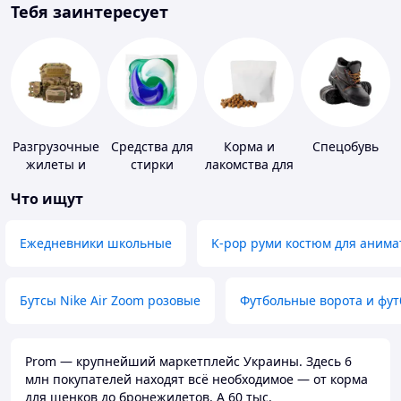
Тебя заинтересует
Разгрузочные
Средства для
Корма и
Спецобувь
жилеты и
стирки
лакомства для
плитоноски
домашних
Что ищут
без плит
животных и
птиц
Ежедневники школьные
K-pop руми костюм для анима
Бутсы Nike Air Zoom розовые
Футбольные ворота и фу
Prom — крупнейший маркетплейс Украины. Здесь 6
млн покупателей находят всё необходимое — от корма
для щенков до бронежилетов. А 60 тыс.