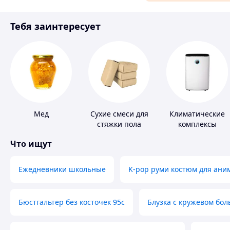
Материалы для ремонта
Тебя заинтересует
Спорт и отдых
Мед
Сухие смеси для
Климатические
стяжки пола
комплексы
Что ищут
Ежедневники школьные
K-pop руми костюм для ани
Бюстгальтер без косточек 95с
Блузка с кружевом бо