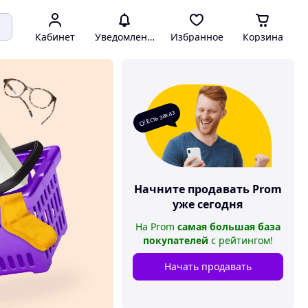
Кабинет
Уведомления
Избранное
Корзина
О! Есть заказ
Начните продавать
Prom
уже сегодня
На
Prom
самая большая база
покупателей
с рейтингом
!
Начать продавать