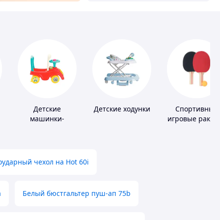
Детские
Детские ходунки
Спортивные
машинки-
игровые ракет
каталки
ударный чехол на Hot 60i
а
Белый бюстгальтер пуш-ап 75b