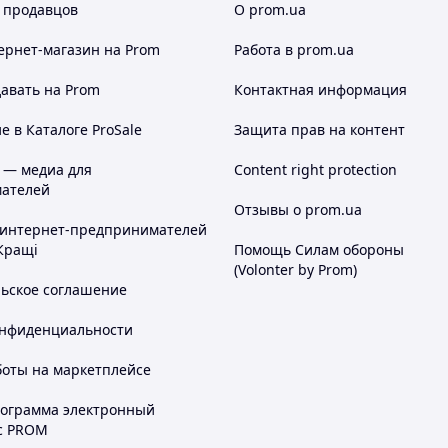
 продавцов
О prom.ua
ернет-магазин
на Prom
Работа в prom.ua
авать на Prom
Контактная информация
 в Каталоге ProSale
Защита прав на контент
 — медиа для
Content right protection
ателей
Отзывы о prom.ua
 интернет-предпринимателей
Кращі
Помощь Силам обороны
(Volonter by Prom)
льское соглашение
онфиденциальности
боты на маркетплейсе
рограмма электронный
с PROM