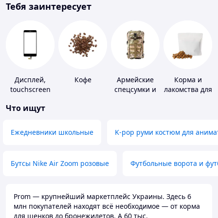
Тебя заинтересует
Дисплей,
Кофе
Армейские
Корма и
touchscreen
спецсумки и
лакомства для
для
рюкзаки
домашних
Что ищут
телефонов
животных и
птиц
Ежедневники школьные
K-pop руми костюм для анима
Бутсы Nike Air Zoom розовые
Футбольные ворота и фу
Prom — крупнейший маркетплейс Украины. Здесь 6
млн покупателей находят всё необходимое — от корма
для щенков до бронежилетов. А 60 тыс.