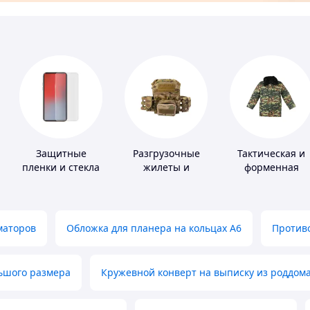
Защитные
Разгрузочные
Тактическая и
пленки и стекла
жилеты и
форменная
для портативных
плитоноски без
одежда
устройств
плит
маторов
Обложка для планера на кольцах А6
Противо
льшого размера
Кружевной конверт на выписку из роддом