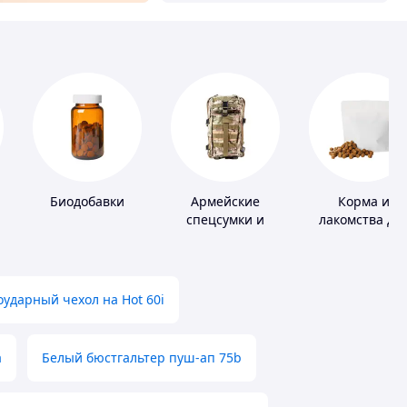
Биодобавки
Армейские
Корма и
спецсумки и
лакомства дл
рюкзаки
домашних
животных и
птиц
ударный чехол на Hot 60i
а
Белый бюстгальтер пуш-ап 75b