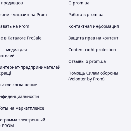
 продавцов
О prom.ua
ернет-магазин
на Prom
Работа в prom.ua
авать на Prom
Контактная информация
 в Каталоге ProSale
Защита прав на контент
 — медиа для
Content right protection
ателей
Отзывы о prom.ua
 интернет-предпринимателей
Кращі
Помощь Силам обороны
(Volonter by Prom)
льское соглашение
онфиденциальности
боты на маркетплейсе
рограмма электронный
с PROM