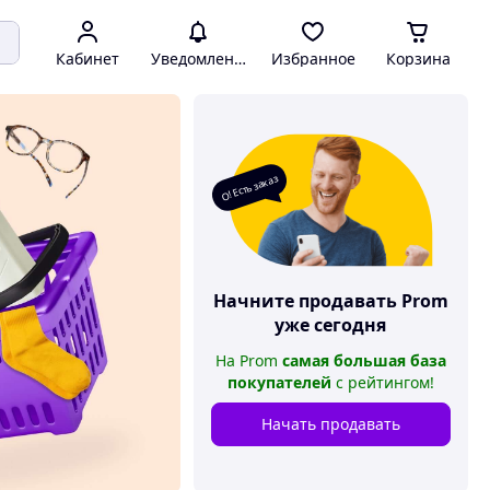
Кабинет
Уведомления
Избранное
Корзина
О! Есть заказ
Начните продавать
Prom
уже сегодня
На
Prom
самая большая база
покупателей
с рейтингом
!
Начать продавать