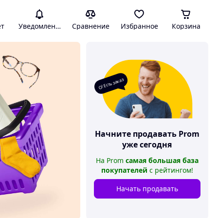
ет
Уведомления
Сравнение
Избранное
Корзина
О! Есть заказ
Начните продавать
Prom
уже сегодня
На
Prom
самая большая база
покупателей
с рейтингом
!
Начать продавать