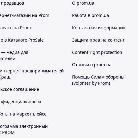
 продавцов
О prom.ua
ернет-магазин
на Prom
Работа в prom.ua
авать на Prom
Контактная информация
 в Каталоге ProSale
Защита прав на контент
 — медиа для
Content right protection
ателей
Отзывы о prom.ua
 интернет-предпринимателей
Кращі
Помощь Силам обороны
(Volonter by Prom)
льское соглашение
онфиденциальности
боты на маркетплейсе
рограмма электронный
с PROM