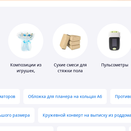
Композиции из
Сухие смеси для
Пульсометры
игрушек,
стяжки пола
одежды,
подгузников
маторов
Обложка для планера на кольцах А6
Противо
льшого размера
Кружевной конверт на выписку из роддом