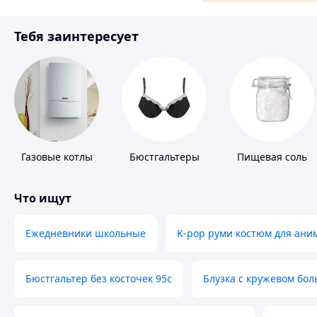
Материалы для ремонта
Тебя заинтересует
Спорт и отдых
Газовые котлы
Бюстгальтеры
Пищевая соль
Что ищут
Ежедневники школьные
K-pop руми костюм для ани
Бюстгальтер без косточек 95с
Блузка с кружевом бо