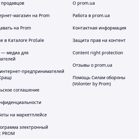
 продавцов
О prom.ua
ернет-магазин
на Prom
Работа в prom.ua
авать на Prom
Контактная информация
 в Каталоге ProSale
Защита прав на контент
 — медиа для
Content right protection
ателей
Отзывы о prom.ua
 интернет-предпринимателей
Кращі
Помощь Силам обороны
(Volonter by Prom)
льское соглашение
онфиденциальности
боты на маркетплейсе
рограмма электронный
с PROM