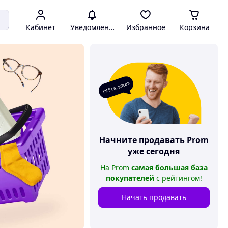
Кабинет
Уведомления
Избранное
Корзина
О! Есть заказ
Начните продавать
Prom
уже сегодня
На
Prom
самая большая база
покупателей
с рейтингом
!
Начать продавать