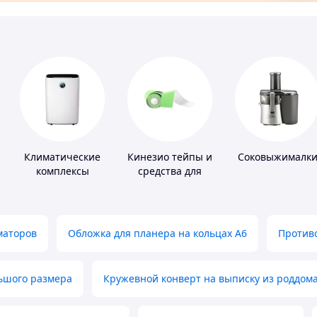
Климатические
Кинезио тейпы и
Соковыжималк
комплексы
средства для
тейпирования
маторов
Обложка для планера на кольцах А6
Противо
льшого размера
Кружевной конверт на выписку из роддом