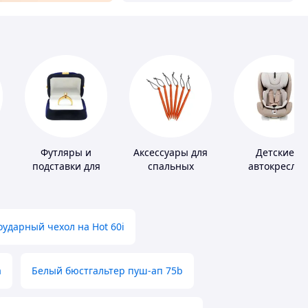
и
Футляры и
Аксессуары для
Детские
подставки для
спальных
автокресла
драгоценностей
мешков,
карематов и
палаток
ударный чехол на Hot 60i
а
Белый бюстгальтер пуш-ап 75b