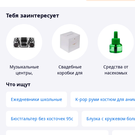
Материалы для ремонта
Тебя заинтересует
Спорт и отдых
Музыкальные
Свадебные
Средства от
центры,
коробки для
насекомых
магнитолы
денег
Что ищут
Ежедневники школьные
K-pop руми костюм для ани
Бюстгальтер без косточек 95с
Блузка с кружевом бо