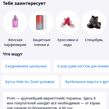
Тебя заинтересует
Женская
Защитные
Кроссовки и
Спецобувь
парфюмерия
пленки и
кеды
стекла для
Что ищут
портативных
устройств
Ежедневники школьные
K-pop руми костюм для анима
Бутсы Nike Air Zoom розовые
Футбольные ворота и фу
Prom — крупнейший маркетплейс Украины. Здесь 6
млн покупателей находят всё необходимое — от корма
для щенков до бронежилетов. А 60 тыс.