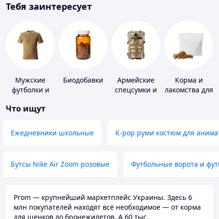
Тебя заинтересует
Мужские
Биодобавки
Армейские
Корма и
футболки и
спецсумки и
лакомства для
майки
рюкзаки
домашних
Что ищут
животных и
птиц
Ежедневники школьные
K-pop руми костюм для анима
Бутсы Nike Air Zoom розовые
Футбольные ворота и фу
Prom — крупнейший маркетплейс Украины. Здесь 6
млн покупателей находят всё необходимое — от корма
для щенков до бронежилетов. А 60 тыс.