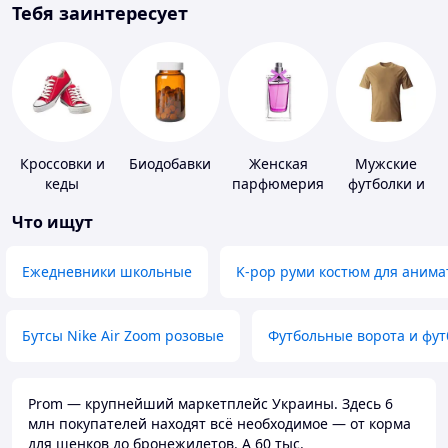
Тебя заинтересует
Кроссовки и
Биодобавки
Женская
Мужские
кеды
парфюмерия
футболки и
майки
Что ищут
Ежедневники школьные
K-pop руми костюм для анима
Бутсы Nike Air Zoom розовые
Футбольные ворота и фу
Prom — крупнейший маркетплейс Украины. Здесь 6
млн покупателей находят всё необходимое — от корма
для щенков до бронежилетов. А 60 тыс.