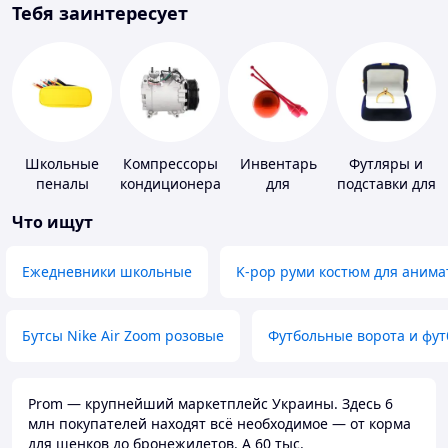
Тебя заинтересует
Школьные
Компрессоры
Инвентарь
Футляры и
пеналы
кондиционера
для
подставки для
гимнастики
драгоценносте
Что ищут
Ежедневники школьные
K-pop руми костюм для анима
Бутсы Nike Air Zoom розовые
Футбольные ворота и фу
Prom — крупнейший маркетплейс Украины. Здесь 6
млн покупателей находят всё необходимое — от корма
для щенков до бронежилетов. А 60 тыс.