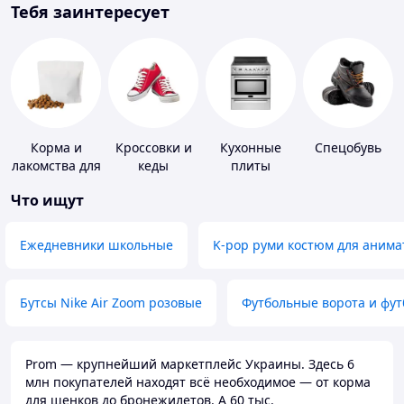
Тебя заинтересует
Корма и
Кроссовки и
Кухонные
Спецобувь
лакомства для
кеды
плиты
домашних
Что ищут
животных и
птиц
Ежедневники школьные
K-pop руми костюм для анима
Бутсы Nike Air Zoom розовые
Футбольные ворота и фу
Prom — крупнейший маркетплейс Украины. Здесь 6
млн покупателей находят всё необходимое — от корма
для щенков до бронежилетов. А 60 тыс.