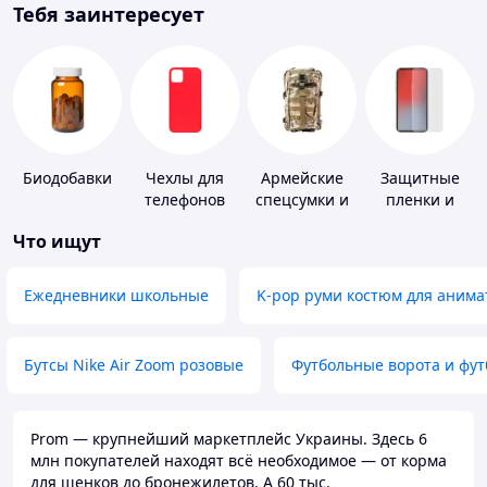
Тебя заинтересует
Биодобавки
Чехлы для
Армейские
Защитные
телефонов
спецсумки и
пленки и
рюкзаки
стекла для
Что ищут
портативных
устройств
Ежедневники школьные
K-pop руми костюм для анима
Бутсы Nike Air Zoom розовые
Футбольные ворота и фу
Prom — крупнейший маркетплейс Украины. Здесь 6
млн покупателей находят всё необходимое — от корма
для щенков до бронежилетов. А 60 тыс.