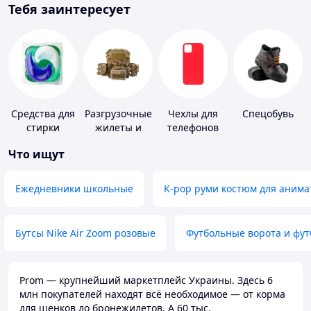
Тебя заинтересует
Средства для
Разгрузочные
Чехлы для
Спецобувь
стирки
жилеты и
телефонов
плитоноски
Что ищут
без плит
Ежедневники школьные
K-pop руми костюм для анима
Бутсы Nike Air Zoom розовые
Футбольные ворота и фу
Prom — крупнейший маркетплейс Украины. Здесь 6
млн покупателей находят всё необходимое — от корма
для щенков до бронежилетов. А 60 тыс.