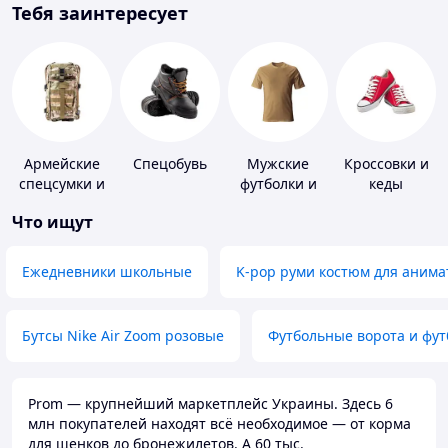
Тебя заинтересует
Армейские
Спецобувь
Мужские
Кроссовки и
спецсумки и
футболки и
кеды
рюкзаки
майки
Что ищут
Ежедневники школьные
K-pop руми костюм для анима
Бутсы Nike Air Zoom розовые
Футбольные ворота и фу
Prom — крупнейший маркетплейс Украины. Здесь 6
млн покупателей находят всё необходимое — от корма
для щенков до бронежилетов. А 60 тыс.