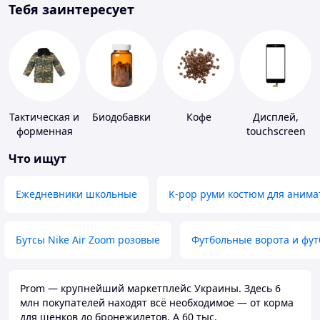
Тебя заинтересует
Тактическая и
Биодобавки
Кофе
Дисплей,
форменная
touchscreen
одежда
для
Что ищут
телефонов
Ежедневники школьные
K-pop руми костюм для анима
Бутсы Nike Air Zoom розовые
Футбольные ворота и фу
Prom — крупнейший маркетплейс Украины. Здесь 6
млн покупателей находят всё необходимое — от корма
для щенков до бронежилетов. А 60 тыс.