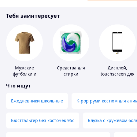
Материалы для ремонта
Тебя заинтересует
Спорт и отдых
Мужские
Средства для
Дисплей,
футболки и
стирки
touchscreen для
майки
телефонов
Что ищут
Ежедневники школьные
K-pop руми костюм для ани
Бюстгальтер без косточек 95с
Блузка с кружевом бо