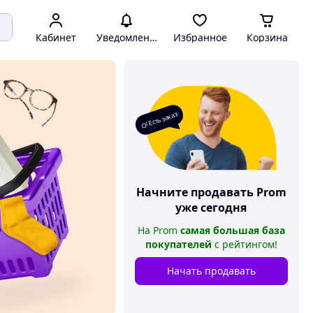
Кабинет
Уведомления
Избранное
Корзина
О! Есть заказ
Начните продавать
Prom
уже сегодня
На
Prom
самая большая база
покупателей
с рейтингом
!
Начать продавать