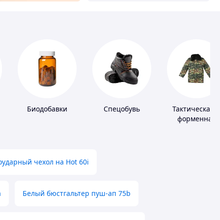
Биодобавки
Спецобувь
Тактическая 
форменная
одежда
ударный чехол на Hot 60i
а
Белый бюстгальтер пуш-ап 75b