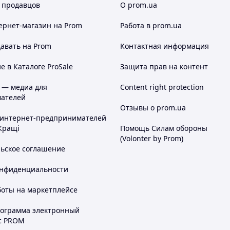
 продавцов
О prom.ua
ернет-магазин
на Prom
Работа в prom.ua
авать на Prom
Контактная информация
 в Каталоге ProSale
Защита прав на контент
 — медиа для
Content right protection
ателей
Отзывы о prom.ua
 интернет-предпринимателей
Кращі
Помощь Силам обороны
(Volonter by Prom)
льское соглашение
онфиденциальности
боты на маркетплейсе
рограмма электронный
с PROM