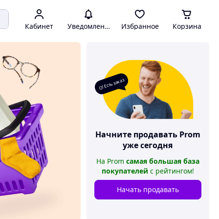
Кабинет
Уведомления
Избранное
Корзина
О! Есть заказ
Начните продавать
Prom
уже сегодня
На
Prom
самая большая база
покупателей
с рейтингом
!
Начать продавать