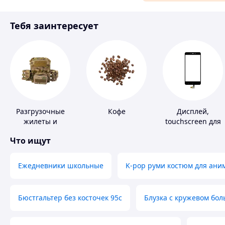
Материалы для ремонта
Тебя заинтересует
Спорт и отдых
Разгрузочные
Кофе
Дисплей,
жилеты и
touchscreen для
плитоноски без
телефонов
Что ищут
плит
Ежедневники школьные
K-pop руми костюм для ани
Бюстгальтер без косточек 95с
Блузка с кружевом бо