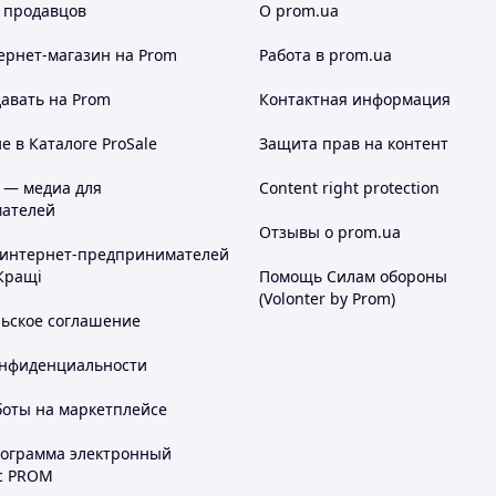
 продавцов
О prom.ua
ернет-магазин
на Prom
Работа в prom.ua
авать на Prom
Контактная информация
 в Каталоге ProSale
Защита прав на контент
 — медиа для
Content right protection
ателей
Отзывы о prom.ua
 интернет-предпринимателей
Кращі
Помощь Силам обороны
(Volonter by Prom)
льское соглашение
онфиденциальности
боты на маркетплейсе
рограмма электронный
с PROM