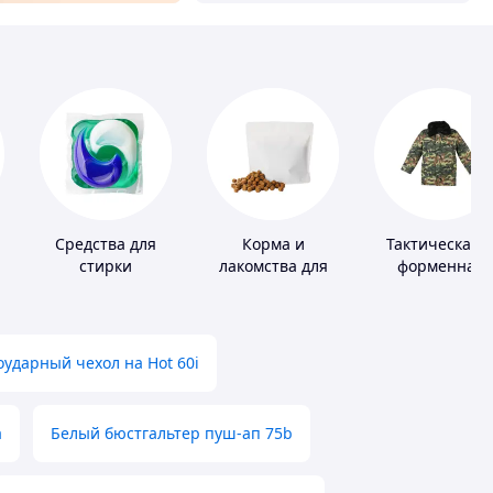
Средства для
Корма и
Тактическая 
стирки
лакомства для
форменная
домашних
одежда
животных и
птиц
ударный чехол на Hot 60i
а
Белый бюстгальтер пуш-ап 75b