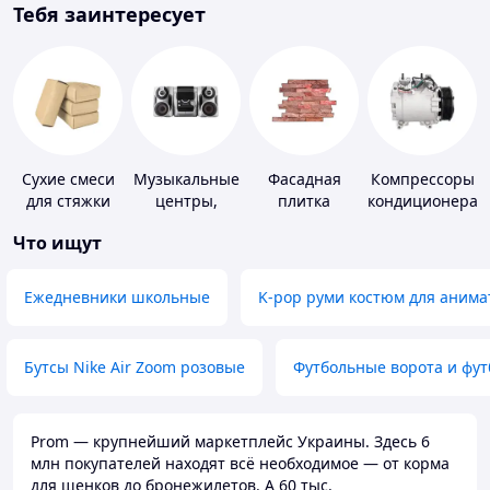
Тебя заинтересует
Сухие смеси
Музыкальные
Фасадная
Компрессоры
для стяжки
центры,
плитка
кондиционера
пола
магнитолы
Что ищут
Ежедневники школьные
K-pop руми костюм для анима
Бутсы Nike Air Zoom розовые
Футбольные ворота и фу
Prom — крупнейший маркетплейс Украины. Здесь 6
млн покупателей находят всё необходимое — от корма
для щенков до бронежилетов. А 60 тыс.