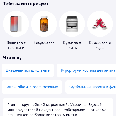
Тебя заинтересует
Защитные
Биодобавки
Кухонные
Кроссовки и
пленки и
плиты
кеды
стекла для
Что ищут
портативных
устройств
Ежедневники школьные
K-pop руми костюм для анима
Бутсы Nike Air Zoom розовые
Футбольные ворота и фу
Prom — крупнейший маркетплейс Украины. Здесь 6
млн покупателей находят всё необходимое — от корма
для щенков до бронежилетов. А 60 тыс.