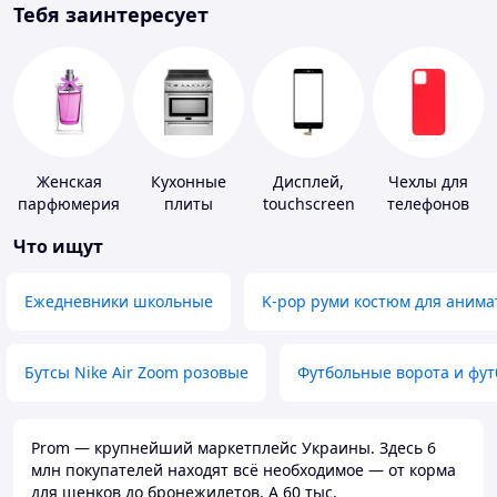
Тебя заинтересует
Женская
Кухонные
Дисплей,
Чехлы для
парфюмерия
плиты
touchscreen
телефонов
для
Что ищут
телефонов
Ежедневники школьные
K-pop руми костюм для анима
Бутсы Nike Air Zoom розовые
Футбольные ворота и фу
Prom — крупнейший маркетплейс Украины. Здесь 6
млн покупателей находят всё необходимое — от корма
для щенков до бронежилетов. А 60 тыс.