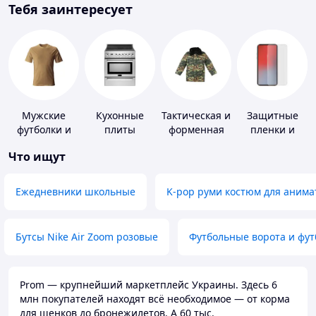
Тебя заинтересует
Мужские
Кухонные
Тактическая и
Защитные
футболки и
плиты
форменная
пленки и
майки
одежда
стекла для
Что ищут
портативных
устройств
Ежедневники школьные
K-pop руми костюм для анима
Бутсы Nike Air Zoom розовые
Футбольные ворота и фу
Prom — крупнейший маркетплейс Украины. Здесь 6
млн покупателей находят всё необходимое — от корма
для щенков до бронежилетов. А 60 тыс.