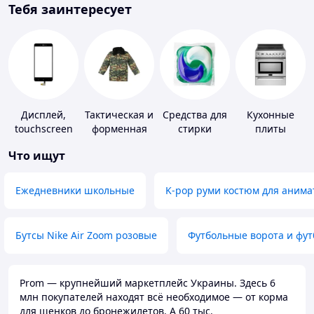
Тебя заинтересует
Дисплей,
Тактическая и
Средства для
Кухонные
touchscreen
форменная
стирки
плиты
для
одежда
Что ищут
телефонов
Ежедневники школьные
K-pop руми костюм для анима
Бутсы Nike Air Zoom розовые
Футбольные ворота и фу
Prom — крупнейший маркетплейс Украины. Здесь 6
млн покупателей находят всё необходимое — от корма
для щенков до бронежилетов. А 60 тыс.