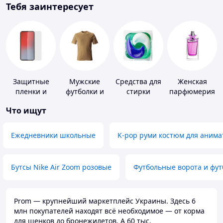
Тебя заинтересует
Защитные
Мужские
Средства для
Женская
пленки и
футболки и
стирки
парфюмерия
стекла для
майки
Что ищут
портативных
устройств
Ежедневники школьные
K-pop руми костюм для анима
Бутсы Nike Air Zoom розовые
Футбольные ворота и фу
Prom — крупнейший маркетплейс Украины. Здесь 6
млн покупателей находят всё необходимое — от корма
для щенков до бронежилетов. А 60 тыс.