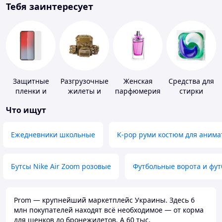
Тебя заинтересует
Защитные
Разгрузочные
Женская
Средства для
пленки и
жилеты и
парфюмерия
стирки
стекла для
плитоноски
Что ищут
портативных
без плит
устройств
Ежедневники школьные
K-pop руми костюм для анима
Бутсы Nike Air Zoom розовые
Футбольные ворота и фу
Prom — крупнейший маркетплейс Украины. Здесь 6
млн покупателей находят всё необходимое — от корма
для щенков до бронежилетов. А 60 тыс.