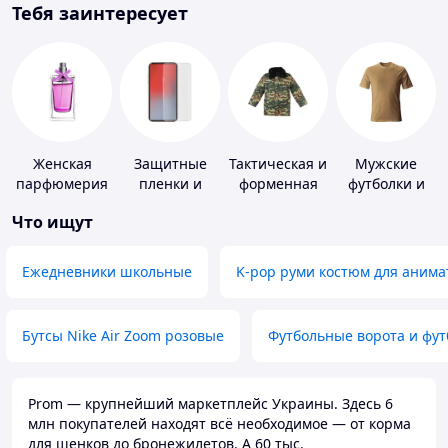
Тебя заинтересует
Женская
Защитные
Тактическая и
Мужские
парфюмерия
пленки и
форменная
футболки и
стекла для
одежда
майки
Что ищут
портативных
устройств
Ежедневники школьные
K-pop руми костюм для анима
Бутсы Nike Air Zoom розовые
Футбольные ворота и фу
Prom — крупнейший маркетплейс Украины. Здесь 6
млн покупателей находят всё необходимое — от корма
для щенков до бронежилетов. А 60 тыс.