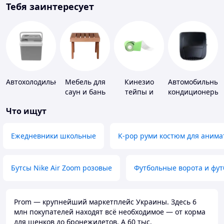
Тебя заинтересует
Автохолодильники
Мебель для
Кинезио
Автомобильные
саун и бань
тейпы и
кондиционеры
средства для
Что ищут
тейпирования
Ежедневники школьные
K-pop руми костюм для анима
Бутсы Nike Air Zoom розовые
Футбольные ворота и фу
Prom — крупнейший маркетплейс Украины. Здесь 6
млн покупателей находят всё необходимое — от корма
для щенков до бронежилетов. А 60 тыс.