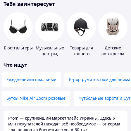
Тебя заинтересует
Бюстгальтеры
Музыкальные
Товары для
Детские
центры,
конного
автокресла
магнитолы
спорта
Что ищут
Ежедневники школьные
K-pop руми костюм для анима
Бутсы Nike Air Zoom розовые
Футбольные ворота и фу
Prom — крупнейший маркетплейс Украины. Здесь 6
млн покупателей находят всё необходимое — от корма
для щенков до бронежилетов. А 60 тыс.