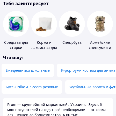
Тебя заинтересует
Средства для
Корма и
Спецобувь
Армейские
стирки
лакомства для
спецсумки и
домашних
рюкзаки
Что ищут
животных и
птиц
Ежедневники школьные
K-pop руми костюм для анима
Бутсы Nike Air Zoom розовые
Футбольные ворота и фу
Prom — крупнейший маркетплейс Украины. Здесь 6
млн покупателей находят всё необходимое — от корма
для щенков до бронежилетов. А 60 тыс.