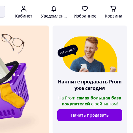
Кабинет
Уведомления
Избранное
Корзина
О! Есть заказ
Начните продавать
Prom
уже сегодня
На
Prom
самая большая база
покупателей
с рейтингом
!
Начать продавать