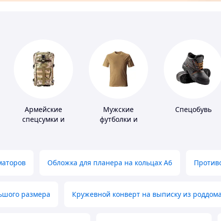
Армейские
Мужские
Спецобувь
спецсумки и
футболки и
рюкзаки
майки
маторов
Обложка для планера на кольцах А6
Противо
льшого размера
Кружевной конверт на выписку из роддом