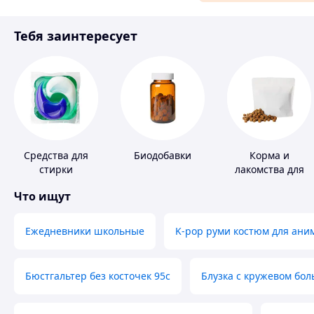
Материалы для ремонта
Тебя заинтересует
Спорт и отдых
Средства для
Биодобавки
Корма и
стирки
лакомства для
домашних
Что ищут
животных и
птиц
Ежедневники школьные
K-pop руми костюм для ани
Бюстгальтер без косточек 95с
Блузка с кружевом бо