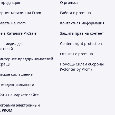
 продавцов
О prom.ua
ернет-магазин
на Prom
Работа в prom.ua
авать на Prom
Контактная информация
 в Каталоге ProSale
Защита прав на контент
 — медиа для
Content right protection
ателей
Отзывы о prom.ua
 интернет-предпринимателей
Кращі
Помощь Силам обороны
(Volonter by Prom)
льское соглашение
онфиденциальности
боты на маркетплейсе
рограмма электронный
с PROM