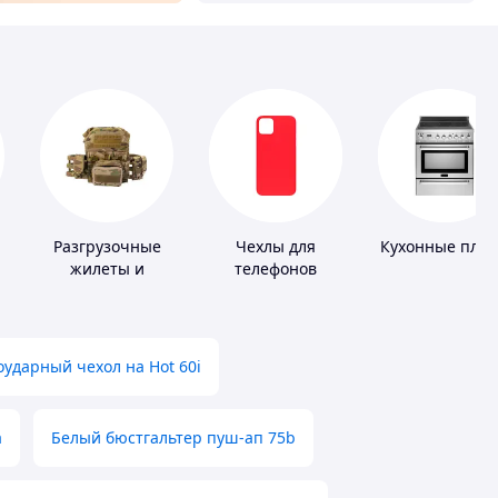
Разгрузочные
Чехлы для
Кухонные пли
жилеты и
телефонов
плитоноски без
плит
ударный чехол на Hot 60i
а
Белый бюстгальтер пуш-ап 75b