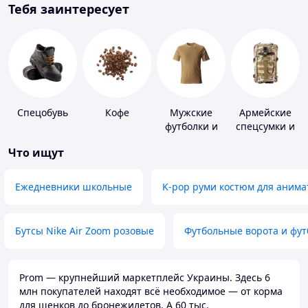
Тебя заинтересует
Спецобувь
Кофе
Мужские
Армейские
футболки и
спецсумки и
майки
рюкзаки
Что ищут
Ежедневники школьные
K-pop руми костюм для анима
Бутсы Nike Air Zoom розовые
Футбольные ворота и фу
Prom — крупнейший маркетплейс Украины. Здесь 6
млн покупателей находят всё необходимое — от корма
для щенков до бронежилетов. А 60 тыс.