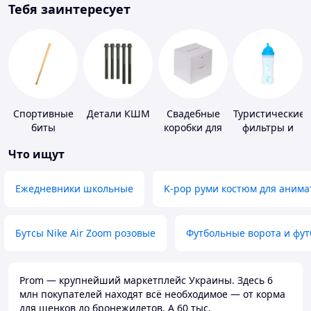
Тебя заинтересует
Спортивные
Детали КШМ
Свадебные
Туристические
биты
коробки для
фильтры и
денег
таблетки для
Что ищут
питьевой
воды
Ежедневники школьные
K-pop руми костюм для анима
Бутсы Nike Air Zoom розовые
Футбольные ворота и фу
Prom — крупнейший маркетплейс Украины. Здесь 6
млн покупателей находят всё необходимое — от корма
для щенков до бронежилетов. А 60 тыс.