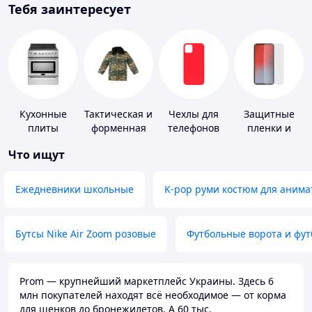
Тебя заинтересует
Кухонные
Тактическая и
Чехлы для
Защитные
плиты
форменная
телефонов
пленки и
одежда
стекла для
Что ищут
портативных
устройств
Ежедневники школьные
K-pop руми костюм для анима
Бутсы Nike Air Zoom розовые
Футбольные ворота и фу
Prom — крупнейший маркетплейс Украины. Здесь 6
млн покупателей находят всё необходимое — от корма
для щенков до бронежилетов. А 60 тыс.