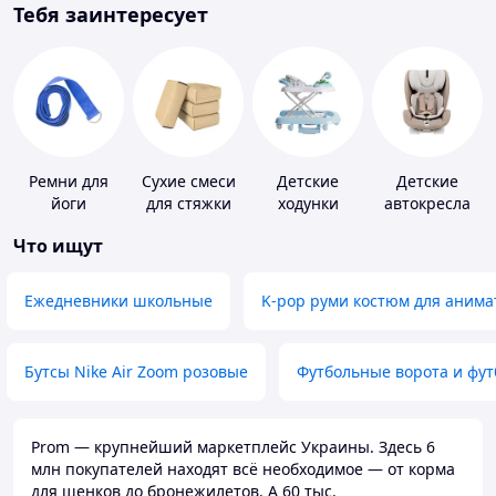
Тебя заинтересует
Ремни для
Сухие смеси
Детские
Детские
йоги
для стяжки
ходунки
автокресла
пола
Что ищут
Ежедневники школьные
K-pop руми костюм для анима
Бутсы Nike Air Zoom розовые
Футбольные ворота и фу
Prom — крупнейший маркетплейс Украины. Здесь 6
млн покупателей находят всё необходимое — от корма
для щенков до бронежилетов. А 60 тыс.