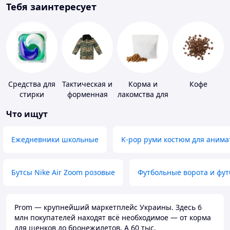
Тебя заинтересует
Средства для
Тактическая и
Корма и
Кофе
стирки
форменная
лакомства для
одежда
домашних
Что ищут
животных и
птиц
Ежедневники школьные
K-pop руми костюм для анима
Бутсы Nike Air Zoom розовые
Футбольные ворота и фу
Prom — крупнейший маркетплейс Украины. Здесь 6
млн покупателей находят всё необходимое — от корма
для щенков до бронежилетов. А 60 тыс.