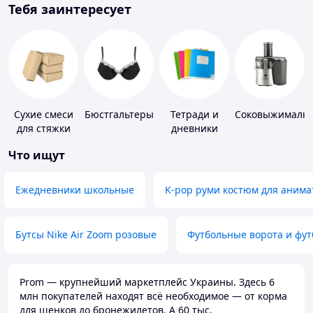
Тебя заинтересует
Сухие смеси
Бюстгальтеры
Тетради и
Соковыжималк
для стяжки
дневники
пола
Что ищут
Ежедневники школьные
K-pop руми костюм для анима
Бутсы Nike Air Zoom розовые
Футбольные ворота и фу
Prom — крупнейший маркетплейс Украины. Здесь 6
млн покупателей находят всё необходимое — от корма
для щенков до бронежилетов. А 60 тыс.