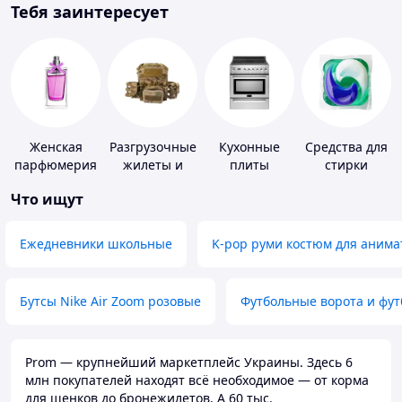
Тебя заинтересует
Женская
Разгрузочные
Кухонные
Средства для
парфюмерия
жилеты и
плиты
стирки
плитоноски
Что ищут
без плит
Ежедневники школьные
K-pop руми костюм для анима
Бутсы Nike Air Zoom розовые
Футбольные ворота и фу
Prom — крупнейший маркетплейс Украины. Здесь 6
млн покупателей находят всё необходимое — от корма
для щенков до бронежилетов. А 60 тыс.