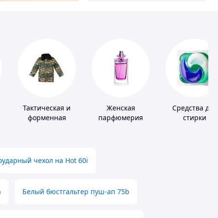
Тактическая и
Женская
Средства для
форменная
парфюмерия
стирки
одежда
ударный чехол на Hot 60i
а
Белый бюстгальтер пуш-ап 75b