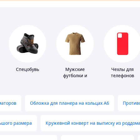
Спецобувь
Мужские
Чехлы для
футболки и
телефонов
майки
маторов
Обложка для планера на кольцах А6
Противо
льшого размера
Кружевной конверт на выписку из роддом