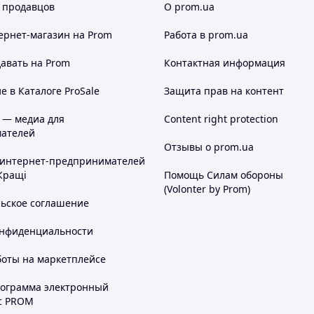
 продавцов
О prom.ua
ернет-магазин
на Prom
Работа в prom.ua
авать на Prom
Контактная информация
 в Каталоге ProSale
Защита прав на контент
 — медиа для
Content right protection
ателей
Отзывы о prom.ua
 интернет-предпринимателей
Кращі
Помощь Силам обороны
(Volonter by Prom)
льское соглашение
онфиденциальности
боты на маркетплейсе
рограмма электронный
с PROM