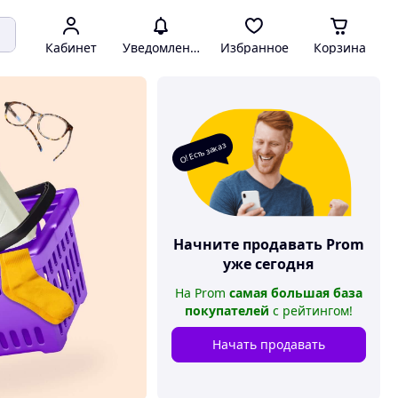
Кабинет
Уведомления
Избранное
Корзина
О! Есть заказ
Начните продавать
Prom
уже сегодня
На
Prom
самая большая база
покупателей
с рейтингом
!
Начать продавать