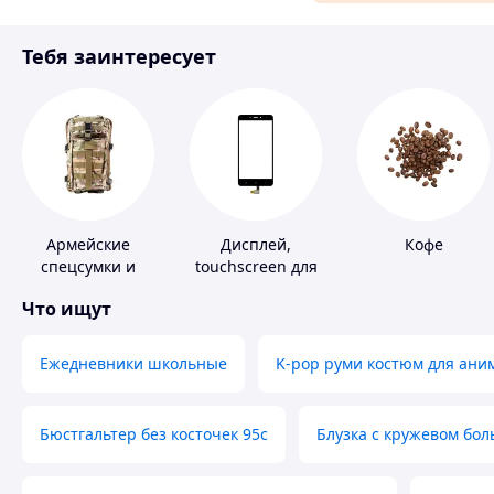
Материалы для ремонта
Тебя заинтересует
Спорт и отдых
Армейские
Дисплей,
Кофе
спецсумки и
touchscreen для
рюкзаки
телефонов
Что ищут
Ежедневники школьные
K-pop руми костюм для ани
Бюстгальтер без косточек 95с
Блузка с кружевом бо